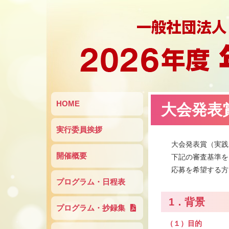
HOME
大会発表
実行委員挨拶
大会発表賞（実践
開催概要
下記の審査基準を
応募を希望する方
プログラム・日程表
1．背景
プログラム・抄録集
（１）目的