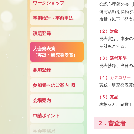
ワークショップ
公認心理師の会（
研究活動を奨励す
事例検討・事前申込
表賞（以下「発表
（２）対象
演題登録
発表賞は、本会の
を対象とする。
大会発表賞
（実践・研究発表賞）
（３）選考基準
発表抄録、当日の
参加登録
（４）カテゴリー
参加者へのご案内
実践・研究発表賞
（５）賞品
会場案内
表彰状と、副賞１
申請ポイント
2．審査者
学会事務局