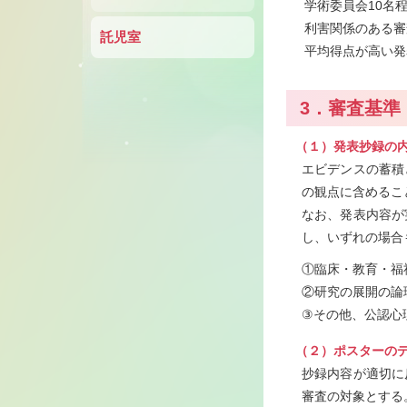
学術委員会10名
利害関係のある審
託児室
平均得点が高い発
3．審査基準
（１）発表抄録の
エビデンスの蓄積
の観点に含めるこ
なお、発表内容が
し、いずれの場合
①臨床・教育・福
②研究の展開の論
③その他、公認心
（２）ポスターの
抄録内容が適切に
審査の対象とする