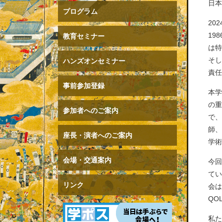
日本
プログラム
20
19
教育セミナー
は
そ
ハンズオンセミナー
責任
事前参加登録
本
の
参加者へのご案内
で
師
座長・演者へのご案内
学術
会場・交通案内
今
て
リンク
会
QO
私