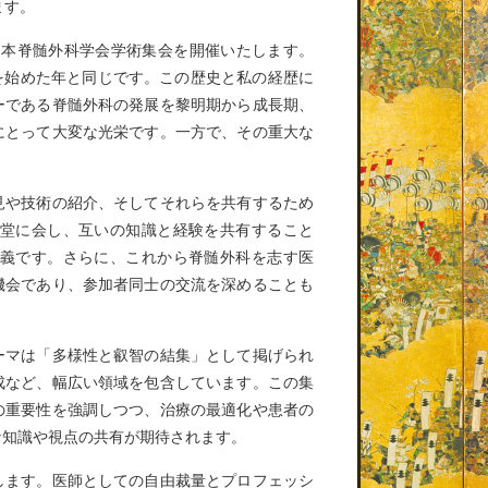
ます。
回日本脊髄外科学会学術集会を開催いたします。
アを始めた年と同じです。この歴史と私の経歴に
ーである脊髄外科の発展を黎明期から成長期、
にとって大変な光栄です。一方で、その重大な
見や技術の紹介、そしてそれらを共有するため
堂に会し、互いの知識と経験を共有すること
義です。さらに、これから脊髄外科を志す医
機会であり、参加者同士の交流を深めることも
ーマは「多様性と叡智の結集」として掲げられ
成など、幅広い領域を包含しています。この集
の重要性を強調しつつ、治療の最適化や患者の
な知識や視点の共有が期待されます。
します。医師としての自由裁量とプロフェッシ