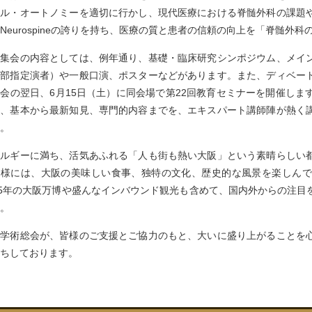
ナル・オートノミーを適切に行かし、現代医療における脊髄外科の課題
Neurospineの誇りを持ち、医療の質と患者の信頼の向上を「脊髄外
術集会の内容としては、例年通り、基礎・臨床研究シンポジウム、メイ
一部指定演者）や一般口演、ポスターなどがあります。また、ディベー
会の翌日、6月15日（土）に同会場で第22回教育セミナーを開催し
て、基本から最新知見、専門的内容までを、エキスパート講師陣が熱く
。
ネルギーに満ち、活気あふれる「人も街も熱い大阪」という素晴らしい
皆様には、大阪の美味しい食事、独特の文化、歴史的な風景を楽しんで
25年の大阪万博や盛んなインバウンド観光も含めて、国内外からの注
。
の学術総会が、皆様のご支援とご協力のもと、大いに盛り上がることを
ちしております。