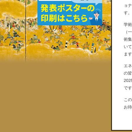
ョ
す。
学
（
術集
い
ます
エ
の
20
です
こ
お待