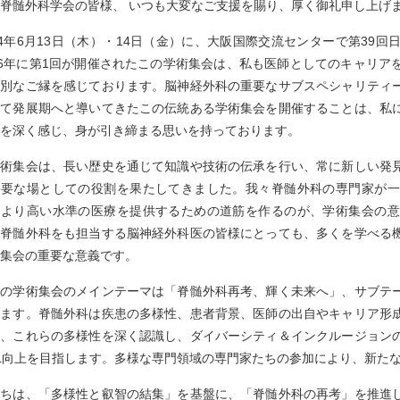
脊髄外科学会の皆様、 いつも大変なご支援を賜り、厚く御礼申し上げ
24年6月13日（木）・14日（金）に、大阪国際交流センターで第39
86年に第1回が開催されたこの学術集会は、私も医師としてのキャリ
特別なご縁を感じております。脳神経外科の重要なサブスペシャリティ
して発展期へと導いてきたこの伝統ある学術集会を開催することは、私
を深く感じ、身が引き締まる思いを持っております。
学術集会は、長い歴史を通じて知識や技術の伝承を行い、常に新しい発
重要な場としての役割を果たしてきました。我々脊髄外科の専門家が一
、より高い水準の医療を提供するための道筋を作るのが、学術集会の意
、脊髄外科をも担当する脳神経外科医の皆様にとっても、多くを学べる
集会の重要な意義です。
回の学術集会のメインテーマは「脊髄外科再考、輝く未来へ」、サブテ
います。脊髄外科は疾患の多様性、患者背景、医師の出自やキャリア形
は、これらの多様性を深く認識し、ダイバーシティ＆インクルージョン
L向上を目指します。多様な専門領域の専門家たちの参加により、新た
たちは、「多様性と叡智の結集」を基盤に、「脊髄外科の再考」を推進