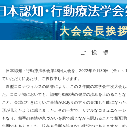
大会会長挨
ご 挨 拶
日本認知・行動療法学会第48回大会を、2022年９月30日（金）
ていただくにあたり、ご挨拶申し上げます。
新型コロナウィルスの影響により、この２年間の本学会年次大会も
た。コロナ禍においても、認知行動療法の発展の歩みを止めることな
こと、会場に行きにくいご事情がおありの方々の参加も可能になった
形が見えたように感じました。その一方で、リアルなコミュニケーシ
もなり、相手の表情や息づかいを肌で感じながら関わることで相互理
年間でもありました。現在も予断を許さない状況ではありますが、社