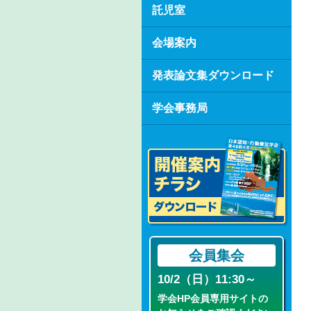
託児室
会場案内
発表論文集ダウンロード
学会事務局
会員集会
10/2（日）11:30～
学会HP会員専用サイトの