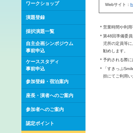
ワークショップ
Webサイト：
h
演題登録
＊営業時間や利用
採択演題一覧
＊第48回準備委
自主企画シンポジウム
児所の定員等に
事前申込
勧めします。
＊予約される際に
ケーススタディ
事前申込
＊「すきっぷSm
担にてご利用い
参加登録・宿泊案内
座長・演者へのご案内
参加者へのご案内
認定ポイント