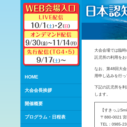
大会会場では臨時
託児所の利用をお
なお、第48回大
用申し込みを行っ
HOME
下記の託児所を利
大会会長挨拶
します。
開催概要
【すきっぷSmi
プログラム・日程表
〒880-0021
TEL：0985-23