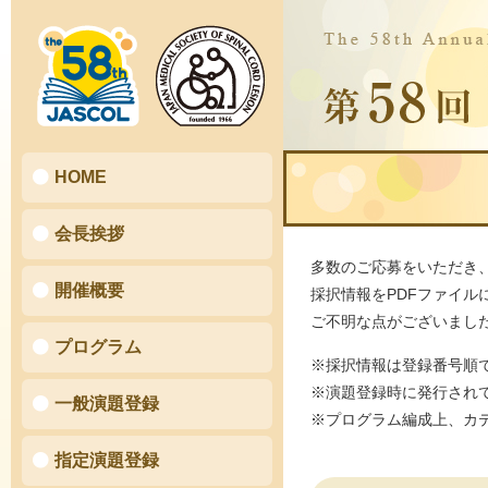
HOME
会長挨拶
多数のご応募をいただき
開催概要
採択情報をPDFファイル
ご不明な点がございまし
プログラム
※採択情報は登録番号順
※演題登録時に発行され
一般演題登録
※プログラム編成上、カ
指定演題登録