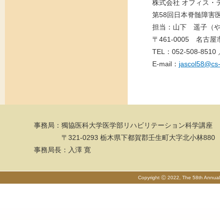
株式会社 オフィス・
第58回日本脊髄障害
担当：山下 遥子（
〒461-0005 名
TEL：052-508-8510 
E-mail：
jascol58@cs
事務局：
獨協医科大学医学部リハビリテーション科学講座
〒321-0293 栃木県下都賀郡壬生町大字北小林880
事務局長：入澤 寛
Copyright Ⓒ 2022, The 58th Annual M