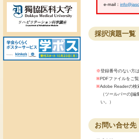
e-mail：
info@jasc
採択演題一覧
※
登録番号のない方
※
PDFファイルをご覧に
※
Adobe Read
（ツールバーの[編集
い。）
お問い合せ先