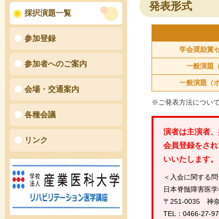
発表形式
採択演題一覧
参加登録
学会奨励賞
参加者へのご案内
一般演題
一般演題（
会場・交通案内
※ご発表方法について
各種会議
演者は主演者、
リンク
会員登録をされ
いいたします。
＜入会に関する問
日本脊髄障害医学
〒251-0035
TEL：0466-27-9