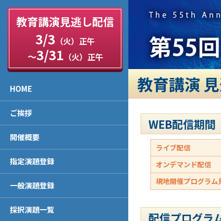
教育講演見逃し配信
3/3
（火）正午
3/31
～
（火）正午
教育講演 
HOME
ご挨拶
WEB配信期間
開催概要
ライブ配信
指定演題登録
オンデマンド配信
現地開催プログラム
一般演題登録
採択演題一覧
配信プログラ