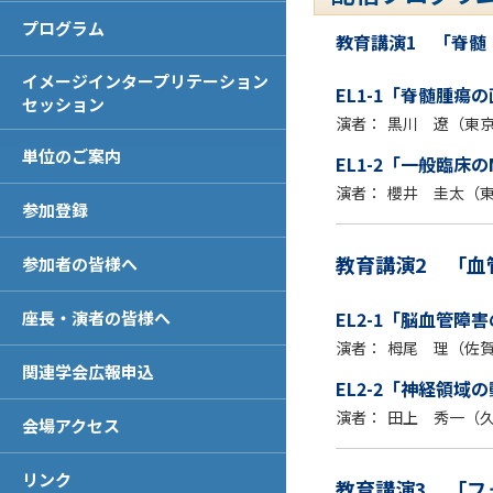
プログラム
教育講演1 「脊髄
イメージインタープリテーション
EL1-1「脊髄腫瘍の
セッション
演者：
黒川 遼（東
単位のご案内
EL1-2「一般臨床
演者：
櫻井 圭太（
参加登録
教育講演2 「血
参加者の皆様へ
座長・演者の皆様へ
EL2-1「脳血管障
演者：
栂尾 理（佐
関連学会広報申込
EL2-2「神経領域
演者：
田上 秀一（
会場アクセス
リンク
教育講演3 「フ