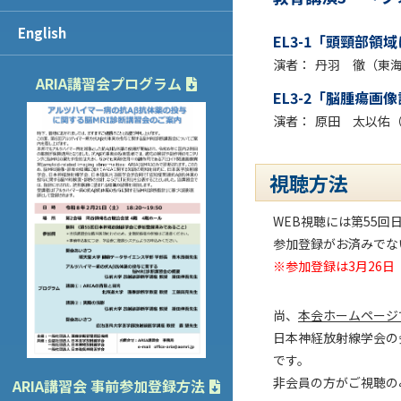
English
EL3-1「頭頸部
演者：
丹羽 徹（東
ARIA講習会プログラム
EL3-2「脳腫瘍画
演者：
原田 太以佑
視聴方法
WEB視聴には第55
参加登録がお済みでな
※参加登録は3月26
尚、
本会ホームページ
日本神経放射線学会の
です。
非会員の方がご視聴の
ARIA講習会 事前参加登録方法