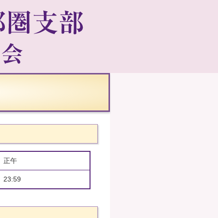
金）正午
23:59