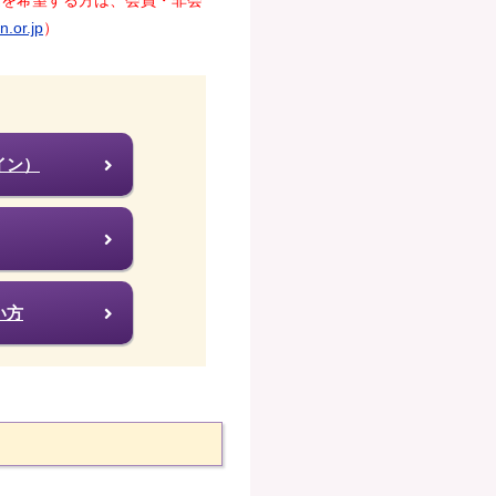
込を希望する方は、会員・非会
.or.jp
）
イン）
い方