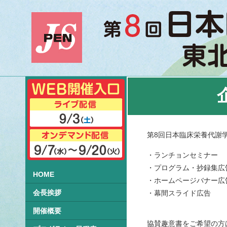
第8回日本臨床栄養代謝
・ランチョンセミナー
・プログラム・抄録集広
HOME
・ホームページバナー広
会長挨拶
・幕間スライド広告
開催概要
協賛趣意書をご希望の方は