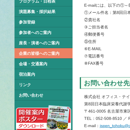
プログラム・日程表
E-mailには、以下の
演題募集・採択結果
①メール件名：第8回日
②貴社名
参加登録
③ご担当者名
参加者へのご案内
④郵便番号
⑤住所
座長・演者へのご案内
⑥E-MAIL
企業の皆様へのご案内
⑦電話番号
⑧FAX番号
会場・交通案内
宿泊案内
お問い合わせ先
リンク
お問い合わせ
株式会社 オフィス・テ
第8回日本臨床栄養代謝
〒461-0005 名古屋市東
TEL：052-508-8510 ／ 
E-mail：
jspen_tohoku@c