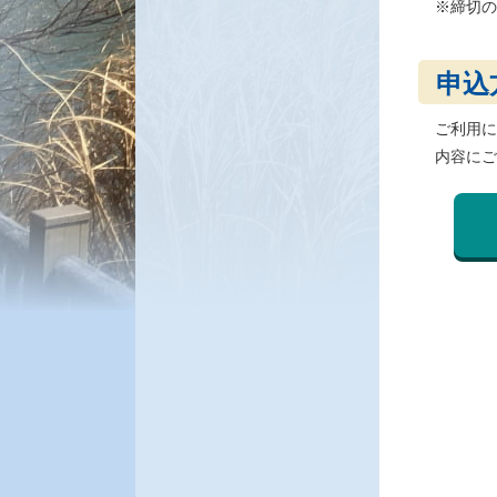
※締切の
申込
ご利用に
内容にご