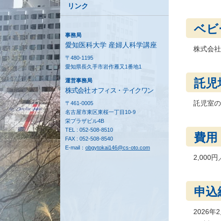
リンク
ベビ
事務局
愛知医科大学 産婦人科学講座
株式会
〒480-1195
愛知県長久手市岩作雁又1番地1
託児
運営事務局
株式会社 オフィス・テイクワン
託児室の
〒461-0005
名古屋市東区東桜一丁目10-9
栄プラザビル4B
TEL : 052-508-8510
費用
FAX : 052-508-8540
E-mail：
obgytokai146@cs-oto.com
2,000
申込
2026年