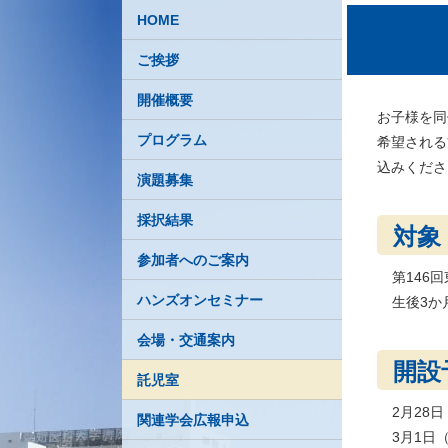
HOME
ご挨拶
開催概要
お子様を同
プログラム
希望される
込みくださ
演題募集
採択結果
対象
参加者へのご案内
第146
ハンズオンセミナー
生後3か
会場・交通案内
開設
託児室
2月28日
関連学会広報申込
3月1日（日