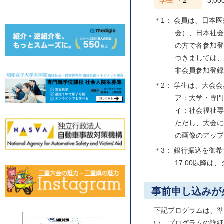
学生
＊2
3,0
＊1： 会員は、日本
会）、日本社会
の方で各参加登
つきましては、
非会員参加登録
＊2： 学生は、大会
ア：大学・専門
イ：社会福祉専
ただし、大会に
の画像のアップ
＊3： 銀行振込を御希
17:00以降
事前申し込みが
下記プログラムは、準
い。プログラムの詳細