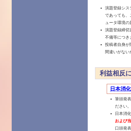
演題登録シス
であっても、
ュータ環境の
演題登録締切
不備等につき
投稿者自身が
間違いがない
利益相反
日本消化
筆頭発表
ださい
日本消
および
口頭発表