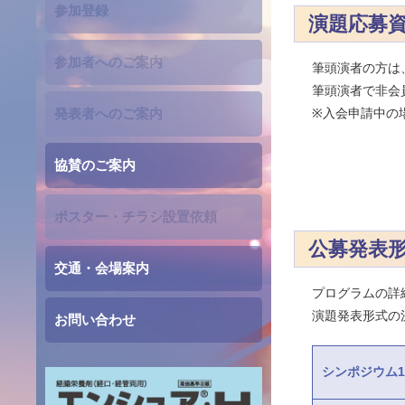
参加登録
演題応募
参加者へのご案内
筆頭演者の方は
筆頭演者で非会
発表者へのご案内
※入会申請中の
協賛のご案内
ポスター・チラシ設置依頼
公募発表
交通・会場案内
プログラムの詳
演題発表形式の
お問い合わせ
シンポジウム1