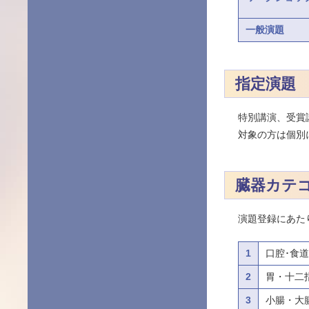
一般演題
指定演題
特別講演、受賞
対象の方は個別
臓器カテ
演題登録にあた
1
口腔･食道
2
胃・十二
3
小腸・大