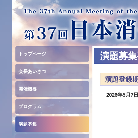
演題募集
トップページ
会長あいさつ
演題登録
開催概要
2026年5月
プログラム
演題募集