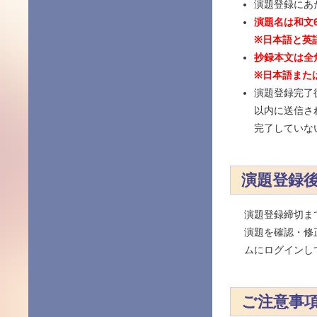
演題登録にあ
演題名は和文6
※日本語と英
抄録本文は全角
※日本語また
演題登録完了
以内に送信さ
完了していな
演題登録
演題登録締切ま
演題を確認・修
ムにログインし
ご注意事