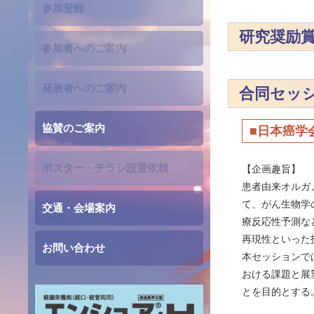
参加登録
研究奨励
参加者へのご案内
発表者へのご案内
合同セッ
協賛のご案内
■日本癌学
ポスター・チラシ設置依頼
【企画趣旨】
患者由来オルガノイ
て、がん生物学
交通・会場案内
療反応性予測な
再現性といった
お問い合わせ
本セッションで
おける課題と展
とを目的とする