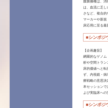
腹膜播種は、消
は、血流に乏し
さなど、複合的
マーカーや新規
床応用に至る最
■シンポジ
【企画趣旨】
網羅的なゲノム
析や空間トラン
床的価値へと転
ず、内視鏡・病
療戦略の意思決
本セッションで
よび実臨床への
■シンポジ