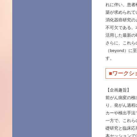
れに伴い、患者検
築が求められて
消化器癌研究の
不可欠である。
活用した最新の
さらに、これらの
（beyond
す。
■ワークシ
【企画趣旨】
前がん病変の検
り、発がん過程
カーや検出手法
一方で、これら
礎研究と臨床応
本セッションで