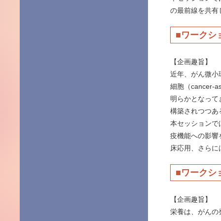
の最前線を共有
■ワークシ
【企画趣旨】
近年、がん微小環境
細胞（cancer
明らかとなって
構築されつつあ
本セッションで
疫機能への影響
床応用、さらに
■ワークシ
【企画趣旨】
栄養は、がんの