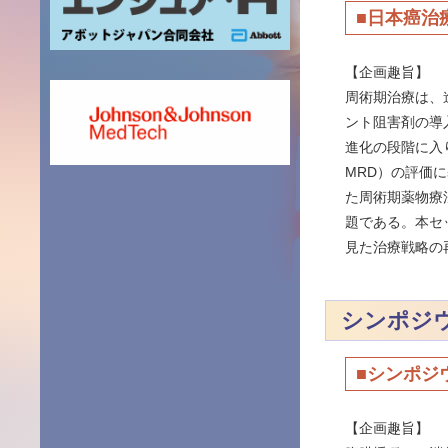
■日本癌治
【企画趣旨】
周術期治療は、
ント阻害剤の導入や
進化の段階に入りつ
MRD）の評価
た周術期薬物療
題である。本セ
見た治療戦略の
シンポジ
■シンポジ
【企画趣旨】