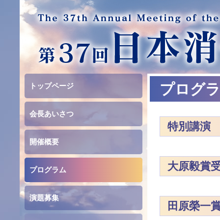
プログ
トップページ
会長あいさつ
特別講演
開催概要
大原毅賞
プログラム
演題募集
田原榮一