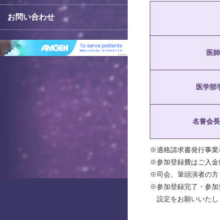
お問い合わせ
医師
医学部
名誉会長
※適格請求書発行事業
※参加登録費はご入金
※司会、筆頭演者の方
※参加登録完了・参加
設定をお願いいたし