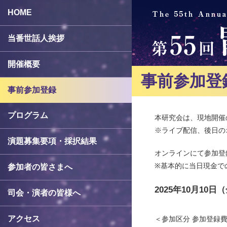
HOME
当番世話人挨拶
開催概要
事前参加登
事前参加登録
プログラム
本研究会は、現地開催
※ライブ配信、後日の
演題募集要項・採択結果
オンラインにて参加登
※基本的に当日現金で
参加者の皆さまへ
2025年10月10日
司会・演者の皆様へ
アクセス
＜参加区分 参加登録