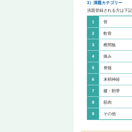
3）演題カテゴリー
演題登録される方は下記
1
骨
2
軟骨
3
椎間板
4
痛み
5
脊髄
6
末梢神経
7
腱・靭帯
8
筋肉
9
その他