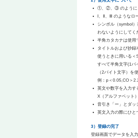
2）使用文字について
①、②、③ のよう
Ⅰ、Ⅱ、Ⅲ のような
シンボル（symbo
わないようにしてくだ
半角カタカナは使用
タイトルおよび抄録
使うときに用いる＜SUP
すべて半角文字(1
（2バイト文字）を
例：p＜0.05,CO＞2.
英文や数字を入力する
X（アルファベット
音引き「ー」とダッ
英文入力の際にひと
3）登録の完了
登録画面でデータを入