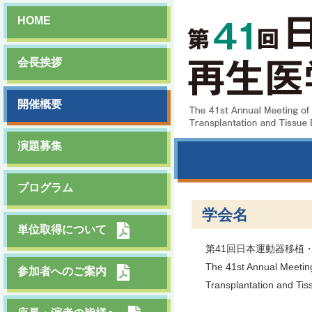
HOME
会長挨拶
開催概要
演題募集
プログラム
学会名
単位取得について
第41回日本運動器移植
The 41st Annual Meeting
参加者へのご案内
Transplantation and Tis