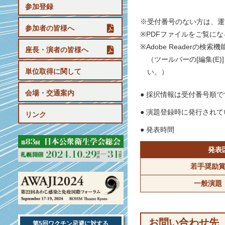
参加登録
※受付番号のない方は、運
参加者の皆様へ
※PDFファイルをご覧になる
※Adobe Readerの
座長・演者の皆様へ
（ツールバーの[編集(E)
単位取得に関して
い。）
会場・交通案内
● 採択情報は受付番号順で
● 演題登録時に発行され
リンク
● 発表時間
発表
若手奨励
一般演題
お問い合わせ先
第5回ワクチン忌避に対する