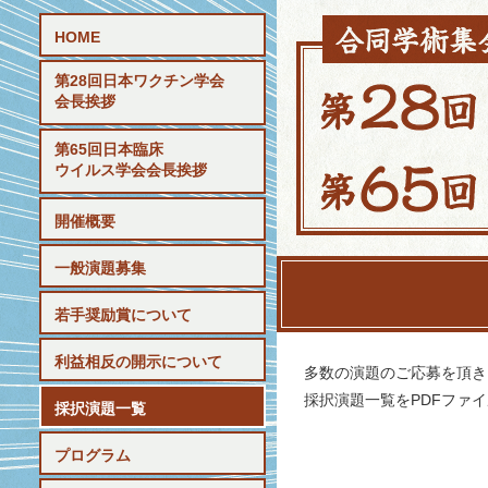
HOME
第28回日本ワクチン学会
会長挨拶
第65回日本臨床
ウイルス学会会長挨拶
開催概要
一般演題募集
若手奨励賞について
利益相反の開示について
多数の演題のご応募を頂き
採択演題一覧をPDFファ
採択演題一覧
プログラム