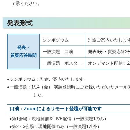
了承ください。
発表形式
シンポジウム
別途ご案内いたしま
発表・
一般演題 口演
発表6分・質疑応答2
質疑応答時間
一般演題 ポスター
オンデマンド配信：2/
●シンポジウム：別途ご案内いたします。
●一般演題：1/14（金） 演題登録時にご登録いただいたメー
した。
口演：Zoomによるリモート登壇が可能です
●第1会場：現地開催＆LIVE配信（一般演題1のみ）
●第2・3会場：現地開催のみ（一般演題1以外）