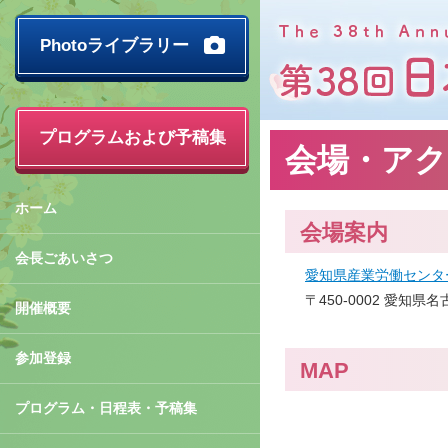
Photoライブラリー
プログラムおよび予稿集
会場・アク
ホーム
会場案内
会長ごあいさつ
愛知県産業労働センタ
〒450-0002 愛知県
開催概要
参加登録
MAP
プログラム・日程表・予稿集