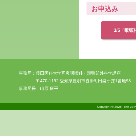
お申込み
3/5「喉
事務局：藤田医科大学耳鼻咽喉科・頭頸部外科学講座
〒470-1192 愛知県豊明市沓掛町田楽ケ窪1番地98
事務局長：山原 康平
Copyright © 2025, The 38th 