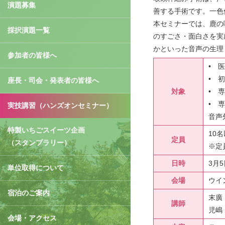
演題募集
善する手術です。一色
本セミナーでは、鹿の
採択演題一覧
のすごさ・面白さを実
かといった音声の生理
参加者の皆様へ
• 
• 
座長・司会・発表者の皆様へ
対象
• 
• 
実技講習（ハンズオンセミナー）
音声
特製いちごスイーツ企画
10
定員
（スタンプラリー）
※定
日時
3月5
単位取得について
会場
ウイ
宿泊のご案内
末廣
講師
児嶋
会場・アクセス