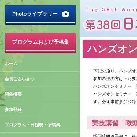
Photoライブラリー
プログラムおよび予稿集
ハンズオ
ホーム
下記の通り、ハンズオ
参加希望の方は下記要
会長ごあいさつ
ハンズオンセミナー（
ハンズオンセミナー（
開催概要
す。必ず事前参加登録
参加登録
実技講習「喉
プログラム・日程表・予稿集
喉頭枠組み手術は、声