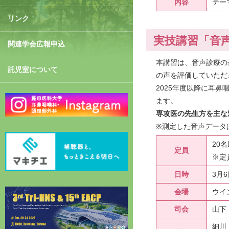
内容
テー
リンク
実技講習「音
関連学会広報申込
本講習は、音声診療の
託児室について
の声を評価していただ
2025年度以降に耳
ます。
専攻医の先生方を主な
※測定した音声データ
20
定員
※定
日時
3月6
会場
ウイ
司会
山下
細川