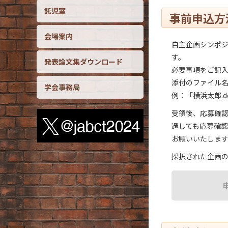
託児室
事前申込方
会場案内
自主企画シンポ
す。
発表論文集ダウンロード
必要事項をご記
添付のファイル
学会事務局
例：「横浜太郎.d
受領後、応募確
過しても応募確
お願いいたしま
採択された企画