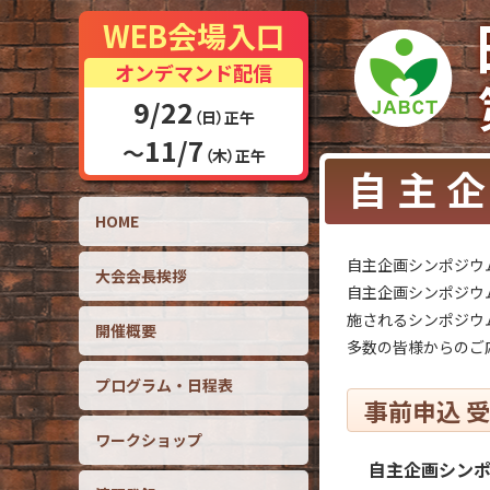
WEB会場入口
オンデマンド配信
9/22
（日）正午
11/7
～
（木）正午
自主
HOME
自主企画シンポジウ
大会会長挨拶
自主企画シンポジウ
施されるシンポジウ
開催概要
多数の皆様からのご
プログラム・日程表
事前申込 
ワークショップ
自主企画シン