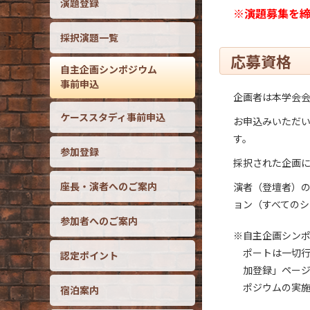
演題登録
※演題募集を
採択演題一覧
応募資格
自主企画シンポジウム
事前申込
企画者は本学会
ケーススタディ事前申込
お申込みいただ
す。
参加登録
採択された企画
座長・演者へのご案内
演者（登壇者）
ョン（すべてのシ
参加者へのご案内
※自主企画シン
ポートは一切行
認定ポイント
加登録」ペー
ポジウムの実
宿泊案内