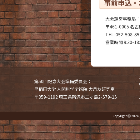
事前申込・
大会運営事務局：
〒461-0005 
TEL: 052-508-8
営業時間 9:30-
第50回記念大会準備委員会：
早稲田大学 人間科学学術院 大月友研究室
〒359-1192 埼玉県所沢市三ヶ島2-579-15
Copyright Ⓒ 20