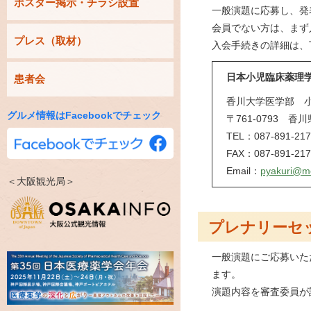
ポスター掲示・チラシ設置
一般演題に応募し、発
会員でない方は、まず
プレス（取材）
入会手続きの詳細は、
日本小児臨床薬理
患者会
香川大学医学部 
グルメ情報はFacebookでチェック
〒761-0793 香
TEL：087-891-217
FAX：087-891-217
Email：
pyakuri@me
＜大阪観光局＞
プレナリーセ
一般演題にご応募いた
ます。
演題内容を審査委員が