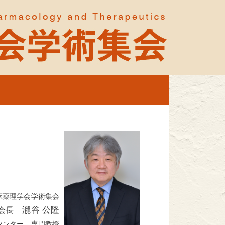
床薬理学会学術集会
瀧谷 公隆
会長
センター 専門教授