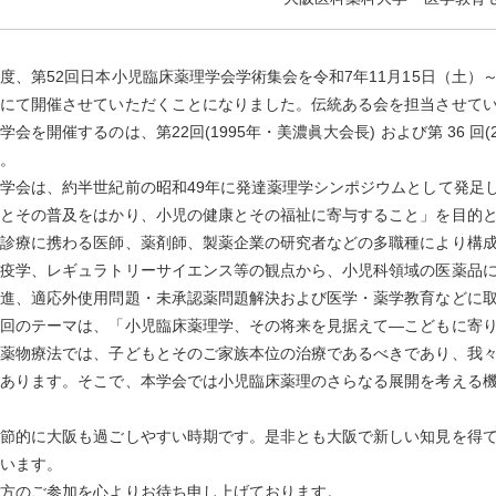
度、第52回日本小児臨床薬理学会学術集会を令和7年11月15日（土）
）にて開催させていただくことになりました。伝統ある会を担当させて
学会を開催するのは、第22回(1995年・美濃眞大会長) および第 36 回(
す。
学会は、約半世紀前の昭和49年に発達薬理学シンポジウムとして発足
とその普及をはかり、小児の健康とその福祉に寄与すること」を目的と
科診療に携わる医師、薬剤師、製薬企業の研究者などの多職種により構
剤疫学、レギュラトリーサイエンス等の観点から、小児科領域の医薬品
推進、適応外使用問題・未承認薬問題解決および医学・薬学教育などに
回のテーマは、「小児臨床薬理学、その将来を見据えて―こどもに寄り
の薬物療法では、子どもとそのご家族本位の治療であるべきであり、我
があります。そこで、本学会では小児臨床薬理のさらなる展開を考える
節的に大阪も過ごしやすい時期です。是非とも大阪で新しい知見を得て
思います。
様方のご参加を心よりお待ち申し上げております。