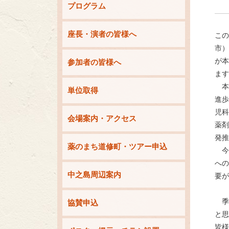
プログラム
座長・演者の皆様へ
この
市
が本
参加者の皆様へ
ま
本
単位取得
進歩
児
会場案内・アクセス
薬
発
薬のまち道修町・ツアー申込
今
へ
中之島周辺案内
要
季
協賛申込
と
皆