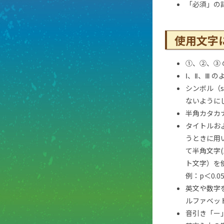
「必須」の
使用文字
①、②、③
Ⅰ、Ⅱ、Ⅲ 
シンボル（s
ないようにし
半角カタカ
タイトルお
うときに用いる
て半角文字
ト文字）を
例：p＜0.05
英文や数字を
ルファベッ
音引き「ー