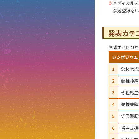
※
メディカルス
演題登録をい
発表カテ
希望する区分を
シンポジウム
1
Scientif
2
頚椎神経
3
骨粗鬆症
4
脊椎脊髄
5
低侵襲腰
6
術中支援