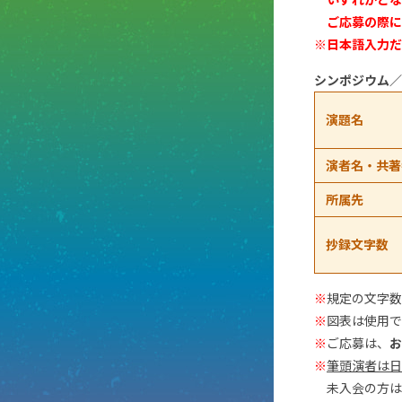
ご応募の際に
※日本語入力だ
シンポジウム／
演題名
演者名・共著
所属先
抄録文字数
※
規定の文字数
※
図表は使用で
※
ご応募は、
お
※
筆頭演者は日
未入会の方は