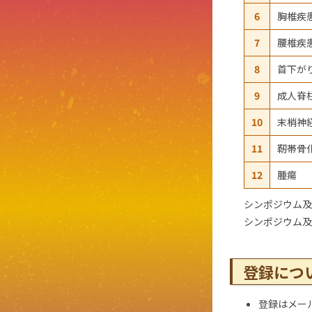
6
胸椎疾
7
腰椎疾
8
首下が
9
成人脊
10
末梢神
11
靭帯骨
12
腫瘍
シンポジウム及
シンポジウム及
登録につ
登録はメー