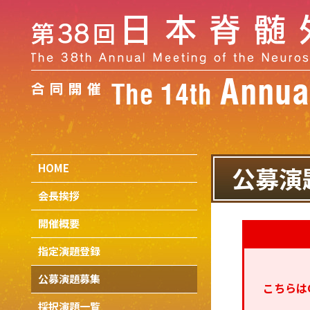
HOME
公募演
会長挨拶
開催概要
指定演題登録
公募演題募集
こちらは
採択演題一覧