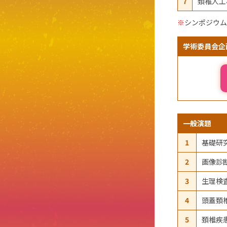
7
頚椎人工
※
シンポジウム
学術委員会企
一般演題
1
基礎研
2
画像診
3
生理検
4
頭蓋頚
5
頚椎疾