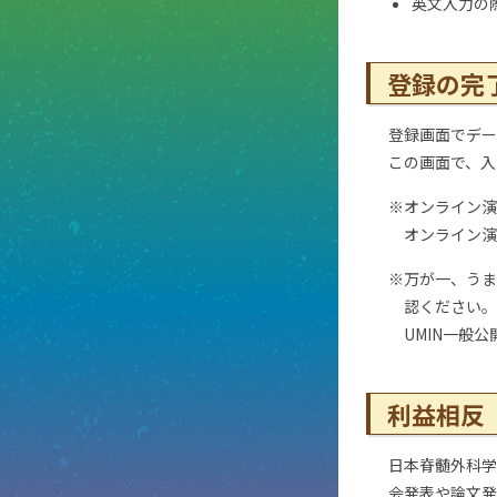
英文入力の
登録の完
登録画面でデー
この画面で、入
※オンライン演
オンライン演
※万が一、うま
認ください。
UMIN一般
利益相反
日本脊髄外科学
会発表や論文発