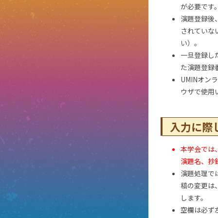
が必要です
演題登録後
されていな
い）。
一旦登録し
た演題登録
UMINオンラ
ウザで使用
入力に際
本学会では
演題名、抄
演題処理で
稿の変更は
します。
空欄は必ず