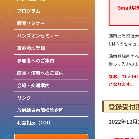
Gmai
プログラム
教育セミナー
ハンズオンセミナー
演題の登録は大
UMINのセキ
事前参加登録
演題登録画面へ
参加者へのご案内
従って入力の上
座長・演者へのご案内
なお、The 14
となります。
会場・交通案内
リンク
登録受付
放射線白内障検診企画
2022年12
利益相反（COI）