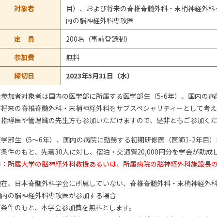
対象者
目）、および将来の脊椎脊髄外科・末梢神経外科
内の脳神経外科専攻医
定 員
200名（事前登録制）
参加費
無料
締切日
2023年5月31日（水）
な参加者対象者は国内の医学部に所属する医学部生（5-6年）、国内の病
び将来の脊椎脊髄外科・末梢神経外科をサブスペシャリティーとして考え
、指導医や管理職の先生方も参加いただけますので、是非ともご参加く
医学部生（5～6年）、国内の病院に勤務する初期研修医（医師1-2年目
条件のもと、先着30人に対し、宿泊・交通費20,000円分を学会が助
件：所属大学の脳神経外科教授あるいは、所属病院の脳神経外科施設長
現在、日本脊髄外科学会に所属していない、脊椎脊髄外科・末梢神経外
国内の脳神経外科専攻医が参加する場合
下条件のもと、本学会参加費を無料とします。