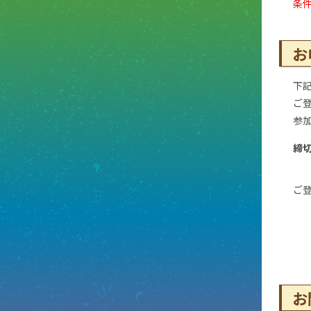
条
お
下
ご
参
締
ご登
お