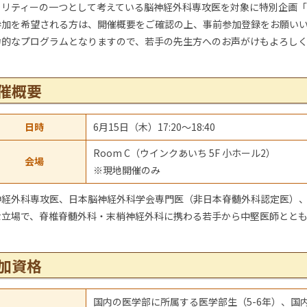
リティーの一つとして考えている脳神経外科専攻医を対象に特別企画「Neuro
参加を希望される方は、開催概要をご確認の上、事前参加登録をお願い
力的なプログラムとなりますので、若手の先生方へのお声がけもよろし
催概要
日時
6月15日（木）17:20～18:40
Room C（ウインクあいち 5F 小ホール2）
会場
※現地開催のみ
神経外科専攻医、日本脳神経外科学会専門医（非日本脊髄外科認定医）
な立場で、脊椎脊髄外科・末梢神経外科に携わる若手から中堅医師とと
加資格
国内の医学部に所属する医学部生（5-6年）、国