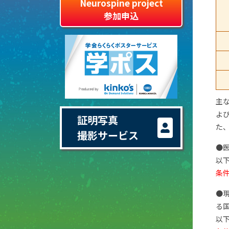
Neurospine project
参加申込
主
よ
証明写真
た
撮影サービス
●
以下
条
●
る
以