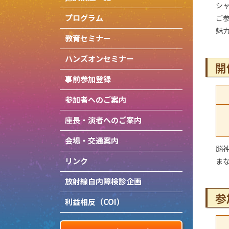
シャ
プログラム
ご
魅
教育セミナー
ハンズオンセミナー
開
事前参加登録
参加者へのご案内
座長・演者へのご案内
会場・交通案内
脳
リンク
ま
放射線白内障検診企画
参
利益相反（COI）