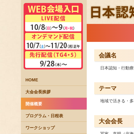
会議名
日本認知・行動療
HOME
テーマ
大会会長挨拶
地域で活きる・多
開催概要
プログラム・日程表
大会会長
ワークショップ
冨家 直明（北海