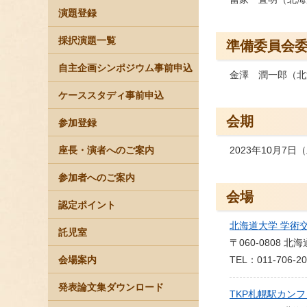
演題登録
採択演題一覧
準備委員会
自主企画シンポジウム事前申込
金澤 潤一郎（北
ケーススタディ事前申込
会期
参加登録
座長・演者へのご案内
2023年10月7
参加者へのご案内
会場
認定ポイント
北海道大学 学術
託児室
〒060-0808 
会場案内
TEL：011-706-20
発表論文集ダウンロード
TKP札幌駅カン