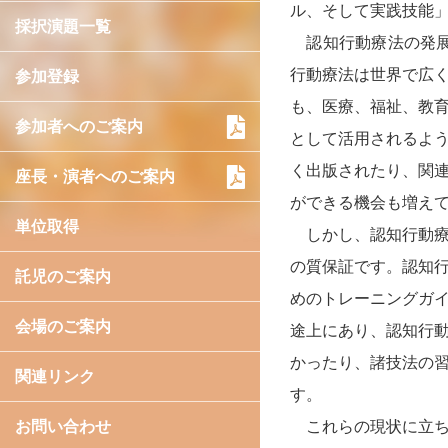
ル、そして実践技能
採択演題一覧
認知行動療法の発展
行動療法は世界で広
参加登録
も、医療、福祉、教
参加者へのご案内
として活用されるよ
く出版されたり、関
座長・演者へのご案内
ができる機会も増え
単位取得
しかし、認知行動療
の質保証です。認知
託児のご案内
めのトレーニングガ
会場のご案内
途上にあり、認知行
かったり、諸技法の
関連リンク
す。
これらの現状に立ち
お問い合わせ