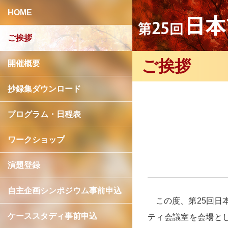
HOME
ご挨拶
ご挨拶
開催概要
抄録集ダウンロード
プログラム・日程表
ワークショップ
演題登録
自主企画シンポジウム事前申込
この度、第25回日本
ケーススタディ事前申込
ティ会議室を会場と