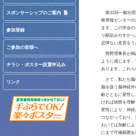
第32回一般社団
スポンサーシップのご案内
椎脊髄センターの
ます。この学会の
参加登録
り馴染みやすかっ
忌憚ない意見をう
ご参加の皆様へ
熊野理事長が掲げ
ように感じます。
チラシ・ポスター設置申込み
あります。これら
さて、私たち脳神
リンク
脳を扱う脳神経外
齢とともに変性し
ければ病態を理解
変性により、神経
つながっており、
おいては加齢によ
にまで守備範囲を