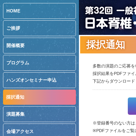
HOME
ご挨拶
採択通知
開催概要
プログラム
多数の演題のご応募を
採択結果をPDFファ
ハンズオンセミナー申込
下記からダウンロード
採択通知
演題募集
※登録番号のない方は
※PDFファイルをご覧に
会場アクセス