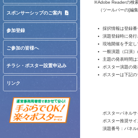
※Adobe Reade
（ツールバーの[編集(
スポンサーシップのご案内
採択情報は登録番
参加登録
演題登録時に発行
現地開催を予定し
ご参加の皆様へ
一般演題（口演）
主題の発表時間は
チラシ・ポスター設置申込み
ポスター演題の発
ポスターは下記の
リンク
ポスターパネルサイ
ポスター推奨サイズ
演題番号：パネルの