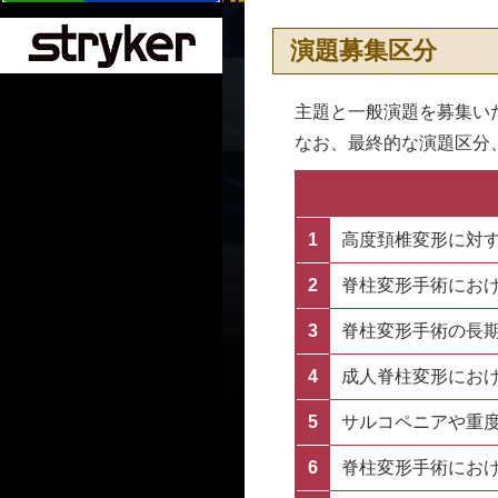
演題募集区分
主題と一般演題を募集い
なお、最終的な演題区分
1
高度頚椎変形に対
2
脊柱変形手術にお
3
脊柱変形手術の長
4
成人脊柱変形におけるs
5
サルコペニアや重
6
脊柱変形手術にお