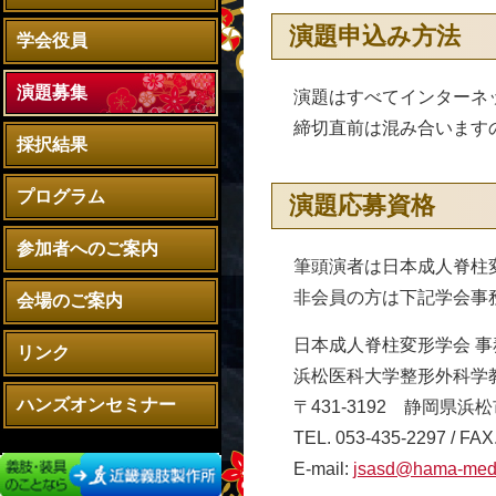
演題申込み方法
学会役員
演題募集
演題はすべてインターネ
締切直前は混み合います
採択結果
プログラム
演題応募資格
参加者へのご案内
筆頭演者は日本成人脊柱
非会員の方は下記学会事
会場のご案内
日本成人脊柱変形学会 事
リンク
浜松医科大学整形外科学
ハンズオンセミナー
〒431-3192 静岡県浜松
TEL. 053-435-2297 / FAX
E-mail:
jsasd@hama-med.