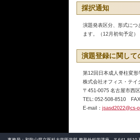
採択通知
演題発表区分、形式につ
ます。（12月初旬予定）
演題登録に関して
第12回日本成人脊柱変形
株式会社オフィス・テイ
〒451-0075 名古屋市西
TEL: 052-508-8510 FAX
E-mail：
jsasd2022@cs-o
事務局：和歌山県立医科大学医学部 整形外科学講座 〒641-8510