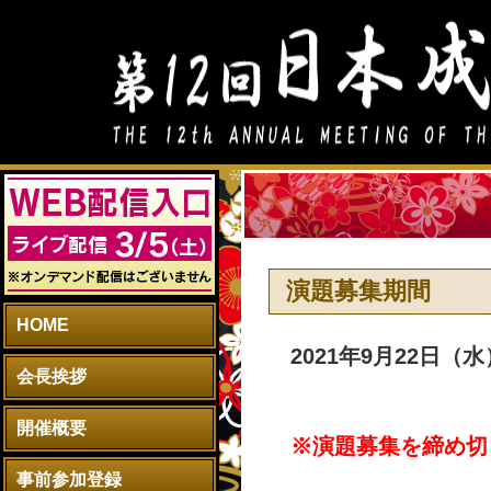
演題募集期間
HOME
2021年9月22日（
会長挨拶
開催概要
※演題募集を締め切
事前参加登録