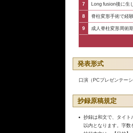
7
Long fusion
8
脊柱変形手術で経
9
成人脊柱変形周術
発表形式
口演（PCプレゼンテー
抄録原稿規定
抄録は和文で、タイトル
以内となります。字数