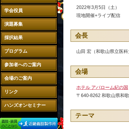
2022年3月5日（土）
学会役員
現地開催+ライブ配信
演題募集
会長
採択結果
プログラム
山田 宏（和歌山県立医科
参加者へのご案内
会場
会場のご案内
ホテル アバローム紀の国
リンク
〒640-8262 和歌山県和
ハンズオンセミナー
テーマ