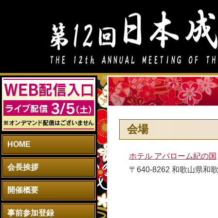
会場
HOME
ホテル アバローム紀の国
会長挨拶
〒640-8262 和歌山県和
開催概要
事前参加登録