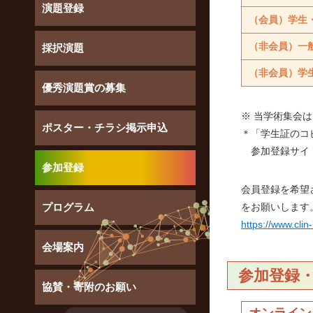
演題登録
（会員）学生
（非会員）一
採択演題
（非会員）学
優秀演題賞の募集
※ 当学術集会
ポスター・チラシ掲示申込
＊「学生証のコ
参加登録サイ
参加登録
会員登録を希望
プログラム
をお願いします
https://www.cli
会場案内
参加登録
協賛・寄附のお願い