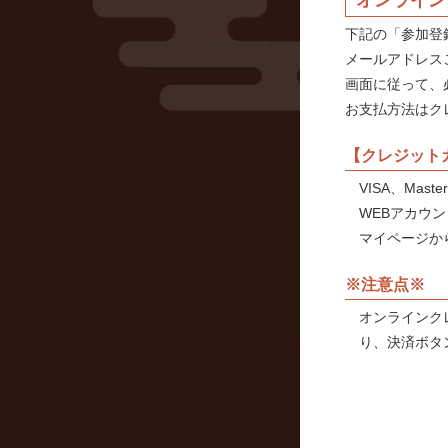
オンライン
下記の「参加登
メールアドレス
画面に従って、
お支払方法はク
【クレジット
VISA、Maste
WEBアカウ
マイページか
※注意点※
オンラインク
り、決済ボタ