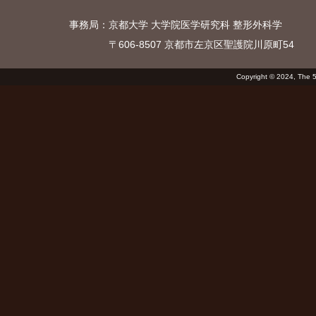
2025.09.08
日程
事務局：
京都大学 大学院医学研究科 整形外科学
運
2025.08.20
プロ
〒606-8507 京都市左京区聖護院川原町54
2025.07.24
演題
2025.07.16
演題
Copyright © 2024, The 52
2025.05.15
演題
2025.05.12
優秀
2025.03.19
ごあ
2025.01.29
ホー