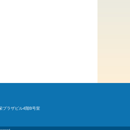
 栄プラザビル4階B号室
reserved.