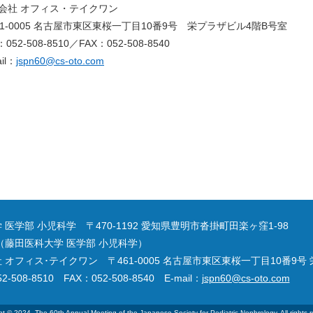
会社 オフィス・テイクワン
61-0005 名古屋市東区東桜一丁目10番9号 栄プラザビル4階B号室
：052-508-8510／FAX：052-508-8540
il：
jspn60@cs-oto.com
医学部 小児科学 〒470-1192 愛知県豊明市沓掛町田楽ヶ窪1-98
（藤田医科大学 医学部 小児科学）
オフィス･テイクワン 〒461-0005 名古屋市東区東桜一丁目10番9号
2-508-8510 FAX：052-508-8540 E-mail：
jspn60@cs-oto.com
t © 2024, The 60th Annual Meeting of the Japanese Society for Pediatric Nephrology. All rights 