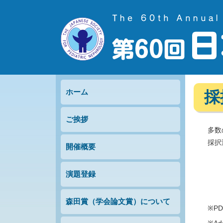
ホーム
採
ご挨拶
多数
採択
開催概要
演題登録
森田賞（学会論文賞）について
※P