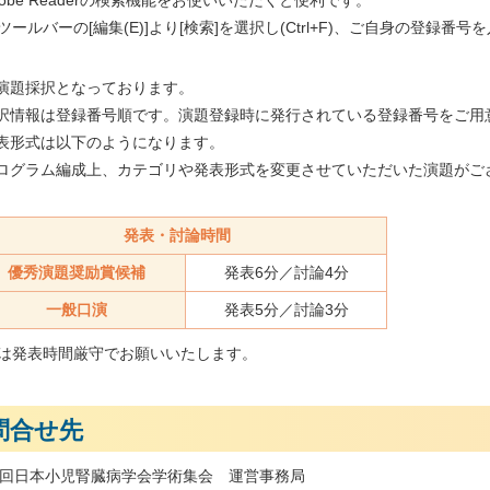
dobe Readerの検索機能をお使いいただくと便利です。
ツールバーの[編集(E)]より[検索]を選択し(Ctrl+F)、ご自身の登録
全演題採択となっております。
採択情報は登録番号順です。演題登録時に発行されている登録番号をご用
発表形式は以下のようになります。
プログラム編成上、カテゴリや発表形式を変更させていただいた演題がご
発表・討論時間
優秀演題奨励賞候補
発表6分／討論4分
一般口演
発表5分／討論3分
は発表時間厳守でお願いいたします。
問合せ先
0回日本小児腎臓病学会学術集会 運営事務局