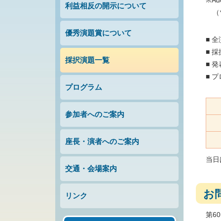
※A
利益相反の開示について
（
優秀演題賞について
■ 
■ 
採択演題一覧
■ 
■ 
プログラム
参加者へのご案内
座長・演者へのご案内
当日
交通・会場案内
お
リンク
第6