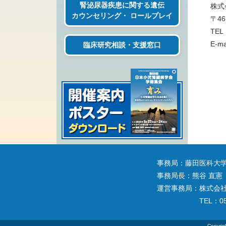
腎泌尿器疾患に関する遺伝
株式
カウンセリング・ ロールプレイ
〒4
TEL
E-ma
臨床研究相談・支援窓口
事務局：藤田医科大学 
事務局長：熊谷 直憲
運営事務局：株式会社 
TEL：05
Copyrigh