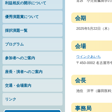
育み 小児腎臓病学の
利益相反の開示について
優秀演題賞について
会期
2025年5月22日（木
採択演題一覧
プログラム
会場
ウインクあいち
参加者へのご案内
〒450-0002 名古屋市
座長・演者へのご案内
会長
交通・会場案内
池住 洋平（藤田医科
リンク
事務局