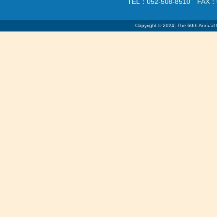
TEL：052-508-8510 FAX：0
Copyright © 2024, The 60th Annual Me