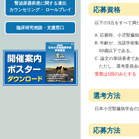
腎泌尿器疾患に関する遺伝
応募資格
カウンセリング・ ロールプレイ
以下の3点をすべて満
臨床研究相談・支援窓口
A. 応募時、小児腎臓
B. 年齢が、当該学術
50歳以下である。
C. 論文の筆頭著者で
ただし、選考委員会
受賞は1回のみとする
選考方法
日本小児腎臓病学会の
応募方法