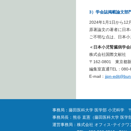
3）学会誌掲載論文部
2024年1月1日から1
原著論文の著者に日本
ご不明な点は、日本小
＜日本小児腎臓病学会
株式会社国際文献社
〒162-0801 東京都
編集室直通TEL：080-689
E-mail：
jjpn-edit@bun
事務局：藤田医科大学 医学部 小児科学 〒47
事務局長：熊谷 直憲（藤田医科大学 医学
運営事務局：株式会社 オフィス･テイクワン 