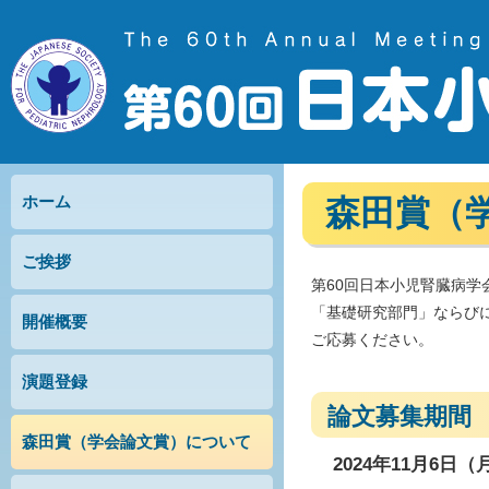
ホーム
森田賞（
ご挨拶
第60回日本小児腎臓病
「基礎研究部門」ならび
開催概要
ご応募ください。
演題登録
論文募集期間
森田賞（学会論文賞）について
2024年11月6日（