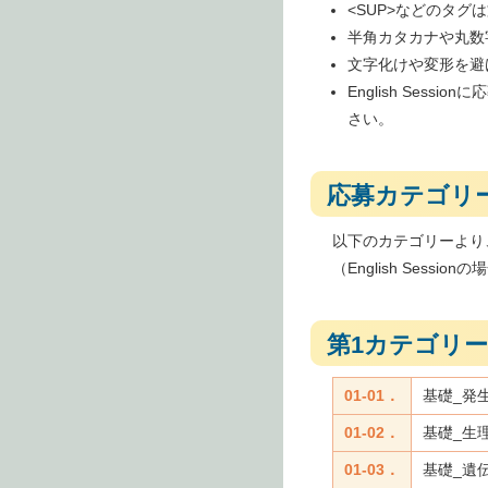
<SUP>などのタグ
半角カタカナや丸数
文字化けや変形を避
English Se
さい。
応募カテゴリ
以下のカテゴリーより
（English Sess
第1カテゴリー
01-01．
基礎_発
01-02．
基礎_生
01-03．
基礎_遺