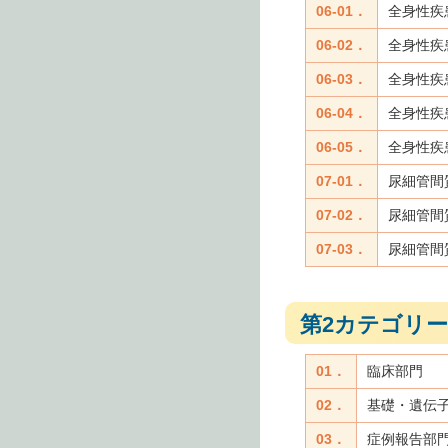
06-01．
全身性疾
06-02．
全身性疾患
06-03．
全身性疾
06-04．
全身性疾
06-05．
全身性疾
07-01．
尿細管間
07-02．
尿細管間
07-03．
尿細管間
第2カテゴリー
01．
臨床部門
02．
基礎・遺伝
03．
症例報告部