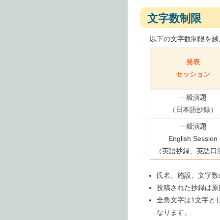
文字数制限
以下の文字数制限を越
発表
セッション
一般演題
（日本語抄録）
一般演題
English Session
（英語抄録、英語口
氏名、施設、文字数
投稿された抄録は原
全角文字は1文字と
なります。