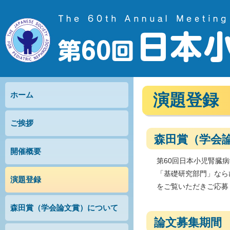
ホーム
演題登録
ご挨拶
森田賞（学会
開催概要
第60回日本小児腎臓
「基礎研究部門」なら
演題登録
をご覧いただきご応募
森田賞（学会論文賞）について
論文募集期間