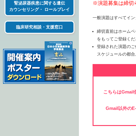
※演題募集は締切
腎泌尿器疾患に関する遺伝
カウンセリング・ ロールプレイ
一般演題はすべてイン
臨床研究相談・支援窓口
締切直前はホームペ
をもってご登録くだ
登録された演題のご
スケジュールの都合
こちらはGma
Gmail以外