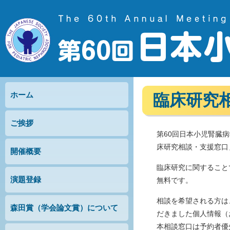
ホーム
臨床研究
ご挨拶
第60回日本小児腎臓
床研究相談・支援窓口
開催概要
臨床研究に関すること
演題登録
無料です。
相談を希望される方は
森田賞（学会論文賞）について
だきました個人情報（
本相談窓口は予約者優