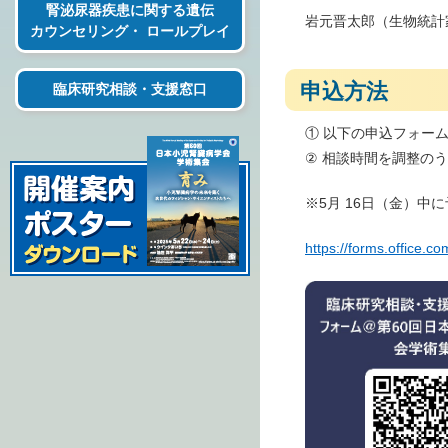
腎泌尿器疾患に関する遺伝
岩元晋太郎（生物統計
カウンセリング・ ロールプレイ
申込方法
臨床研究相談・支援窓口
① 以下の申込フォー
② 相談時間を調整の
※5月 16日（金）
https://forms.office.