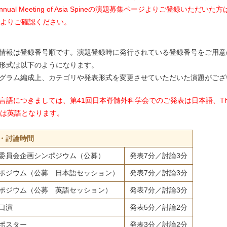
 Annual Meeting of Asia Spineの演題募集ページよりご登録いただいた方
よりご確認ください。
択情報は登録番号順です。演題登録時に発行されている登録番号をご用
表形式は以下のようになります。
ログラム編成上、カテゴリや発表形式を変更させていただいた演題がご
言語につきましては、第41回日本脊髄外科学会でのご発表は日本語、The 17th Annu
は英語となります。
・討論時間
委員会企画シンポジウム（公募）
発表7分／討論3分
ポジウム（公募 日本語セッション）
発表7分／討論3分
ポジウム（公募 英語セッション）
発表7分／討論3分
口演
発表5分／討論2分
ポスター
発表3分／討論2分