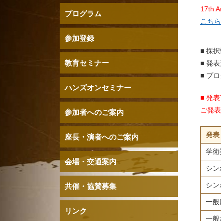
17th
プログラム
こちら
参加登録
■ 採
教育セミナー
■ 発
■ プ
ハンズオンセミナー
■ 発表
ご発表
参加者へのご案内
発表
座長・演者へのご案内
学術
会場・交通案内
シン
シン
共催・協賛募集
一般
リンク
一般