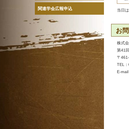
関連学会広報申込
当日は
お問
株式会
第41
〒46
TEL：
E-mai