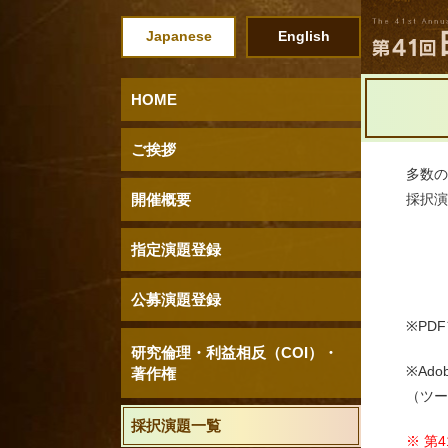
Japanese
English
HOME
ご挨拶
多数の
開催概要
採択演
指定演題登録
公募演題登録
※PD
研究倫理・利益相反（COI）・
※Ad
著作権
（ツー
採択演題一覧
※ 第