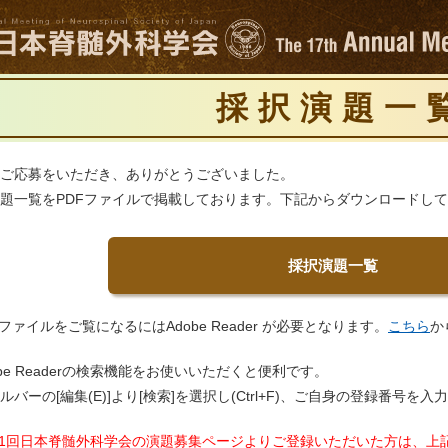
採択演題一
ご応募をいただき、ありがとうございました。
題一覧をPDFファイルで掲載しております。下記からダウンロードし
採択演題一覧
Fファイルをご覧になるにはAdobe Reader が必要となります。
こちら
か
obe Readerの検索機能をお使いいただくと便利です。
ルバーの[編集(E)]より[検索]を選択し(Ctrl+F)、ご自身の登録番号
41回日本脊髄外科学会の演題募集ページよりご登録いただいた方は、上