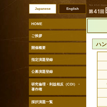
Japanese
English
HOME
ご挨拶
ハン
開催概要
指定演題登録
公募演題登録
研究倫理・利益相反（COI）・
著作権
採択演題一覧