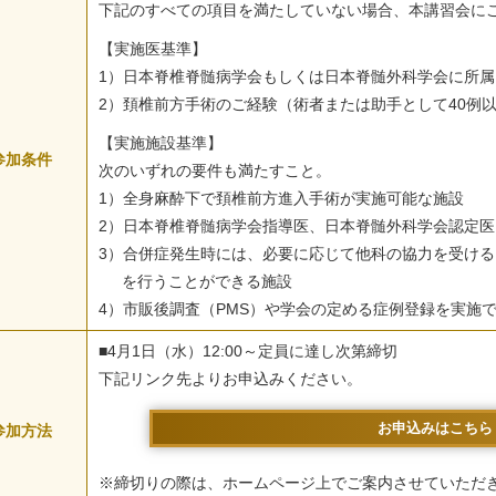
下記のすべての項目を満たしていない場合、本講習会に
【実施医基準】
1）日本脊椎脊髄病学会もしくは日本脊髄外科学会に所
2）頚椎前方手術のご経験（術者または助手として40例以
【実施施設基準】
参加条件
次のいずれの要件も満たすこと。
1）全⾝⿇酔下で頚椎前⽅進⼊⼿術が実施可能な施設
2）⽇本脊椎脊髄病学会指導医、⽇本脊髄外科学会認定
3）合併症発⽣時には、必要に応じて他科の協⼒を受け
を⾏うことができる施設
4）市販後調査（PMS）や学会の定める症例登録を実施
■4月1日（水）12:00～定員に達し次第締切
下記リンク先よりお申込みください。
お申込みはこちら
参加方法
※締切りの際は、ホームページ上でご案内させていただ