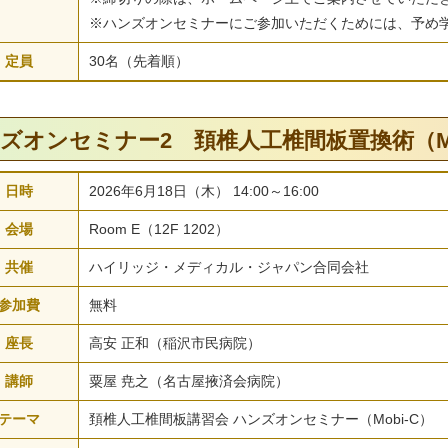
※ハンズオンセミナーにご参加いただくためには、予め
定員
30名（先着順）
ズオンセミナー2 頚椎人工椎間板置換術（Mo
日時
2026年6月18日（木） 14:00～16:00
会場
Room E（12F 1202）
共催
ハイリッジ・メディカル・ジャパン合同会社
参加費
無料
座長
高安 正和（稲沢市民病院）
講師
粟屋 尭之（名古屋掖済会病院）
テーマ
頚椎人工椎間板講習会 ハンズオンセミナー（Mobi-C）