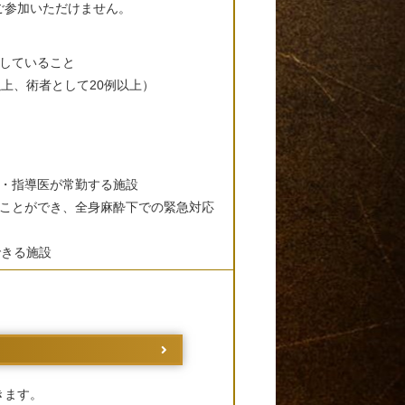
ご参加いただけません。
属していること
上、術者として20例以上）
医・指導医が常勤する施設
ることができ、全⾝⿇酔下での緊急対応
できる施設
きます。