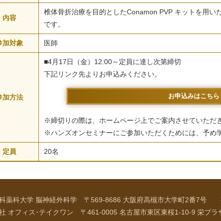
椎体骨折治療を目的としたConamon PVP キットを用
内容
です。
参加対象
医師
■4月17日（金）12:00～定員に達し次第締切
下記リンク先よりお申込みください。
お申込みはこちら
参加方法
※締切りの際は、ホームページ上でご案内させていただ
※ハンズオンセミナーにご参加いただくためには、予め
定員
20名
薬科大学 脳神経外科学 〒569-8686 大阪府高槻市大学町2番7号
オフィス･テイクワン 〒461-0005 名古屋市東区東桜1-10-9 栄プラ