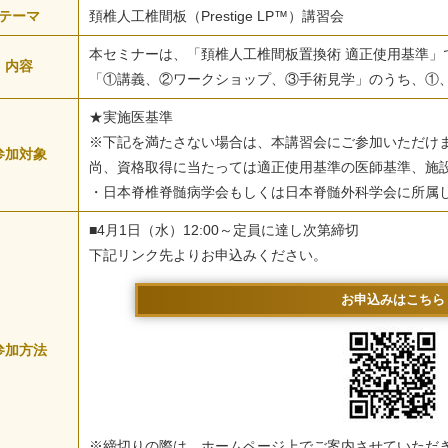
テーマ
頚椎人工椎間板（Prestige LP™）講習会
本セミナーは、「頚椎人工椎間板置換術 適正使用基準」
内容
「①講義、②ワークショップ、③手術見学」のうち、①
★実施医基準
※下記を満たさない場合は、本講習会にご参加いただけ
参加対象
尚、資格取得に当たっては適正使用基準の医師基準、施
・日本脊椎脊髄病学会もしくは日本脊髄外科学会に所属
■4月1日（水）12:00～定員に達し次第締切
下記リンク先よりお申込みください。
お申込みはこちら
参加方法
※締切りの際は、ホームページ上でご案内させていただ