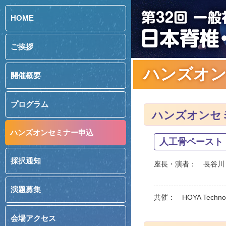
HOME
ご挨拶
ハンズオン
開催概要
プログラム
ハンズオンセ
ハンズオンセミナー申込
人工骨ペースト
採択通知
座長・演者：
長谷川
演題募集
共催： HOYA Techno
会場アクセス