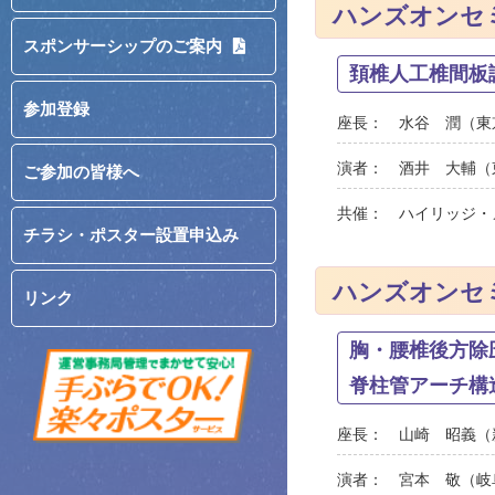
ハンズオンセ
スポンサーシップのご案内
頚椎人工椎間板講
参加登録
座長：
水谷 潤
東
演者：
酒井 大輔
ご参加の皆様へ
共催： ハイリッジ・
チラシ・ポスター設置申込み
ハンズオンセ
リンク
胸・腰椎後方除圧術
脊柱管アーチ構
座長：
山崎 昭義
演者：
宮本 敬
岐