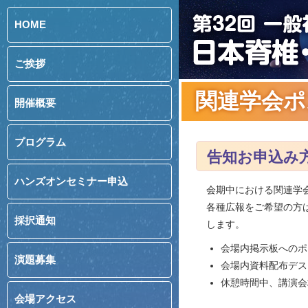
HOME
ご挨拶
関連学会ポ
開催概要
プログラム
告知お申込み
ハンズオンセミナー申込
会期中における関連学
各種広報をご希望の方
採択通知
します。
会場内掲示板へのポ
演題募集
会場内資料配布デス
休憩時間中、講演会
会場アクセス